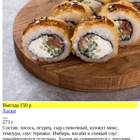
Выгода 150 р.
Хаски
273 г
Состав: лосось, огурец, сыр сливочный, кунжут микс,
темпура, соус терияки. Имбирь, васаби и соевый соус
приобретаются отдельно. Акция не суммируется с другими