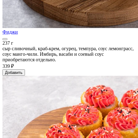
Фиджи
237 г
сыр сливочный, краб-крем, огурец, темпура, соус лемонграсс,
соус манго-чили. Имбирь, васаби и соевый соус
приобретаются отдельно.
339 ₽
Добавить