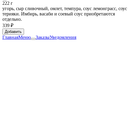
222 г
угорь, сыр сливочный, омлет, темпура, соус лемонграсс, соус
терияки. Имбирь, васаби и соевый соус приобретаются
отдельно.
339 ₽
Добавить
Главная
Меню
Заказы
Уведомления