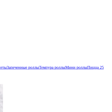
сеты
Запеченные роллы
Темпура роллы
Мини роллы
Пицца 25