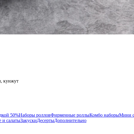
и, кунжут
идкой 50%
Наборы роллов
Фирменные роллы
Комбо наборы
Мини 
 и салаты
Закуски
Десерты
Дополнительно