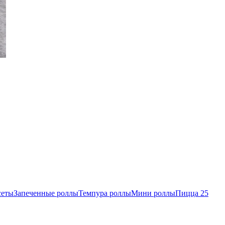
сеты
Запеченные роллы
Темпура роллы
Мини роллы
Пицца 25