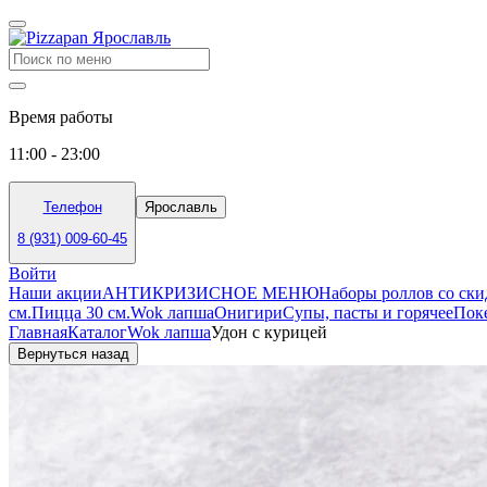
Время работы
11:00 - 23:00
Телефон
Ярославль
8 (931) 009-60-45
Войти
Наши акции
АНТИКРИЗИСНОЕ МЕНЮ
Наборы роллов со ск
см.
Пицца 30 см.
Wok лапша
Онигири
Супы, пасты и горячее
Поке
Главная
Каталог
Wok лапша
Удон с курицей
Вернуться назад