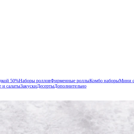
идкой 50%
Наборы роллов
Фирменные роллы
Комбо наборы
Мини 
 и салаты
Закуски
Десерты
Дополнительно