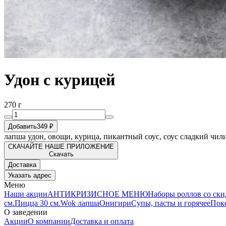
Удон с курицей
270 г
Добавить
349 ₽
лапша удон, овощи, курица, пикантный соус, соус сладкий чил
СКАЧАЙТЕ НАШЕ ПРИЛОЖЕНИЕ
Скачать
Доставка
Указать адрес
Меню
Наши акции
АНТИКРИЗИСНОЕ МЕНЮ
Наборы роллов со ск
см.
Пицца 30 см.
Wok лапша
Онигири
Супы, пасты и горячее
Поке
О заведении
Акции
О компании
Доставка и оплата