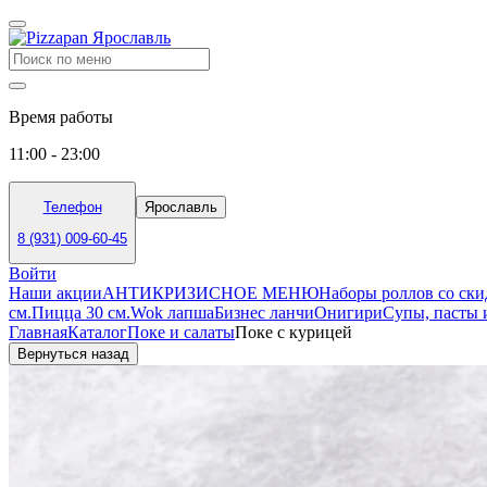
Время работы
11:00 - 23:00
Телефон
Ярославль
8 (931) 009-60-45
Войти
Наши акции
АНТИКРИЗИСНОЕ МЕНЮ
Наборы роллов со ск
см.
Пицца 30 см.
Wok лапша
Бизнес ланчи
Онигири
Супы, пасты 
Главная
Каталог
Поке и салаты
Поке с курицей
Вернуться назад