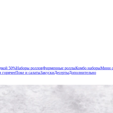
идкой 50%
Наборы роллов
Фирменные роллы
Комбо наборы
Мини 
и горячее
Поке и салаты
Закуски
Десерты
Дополнительно