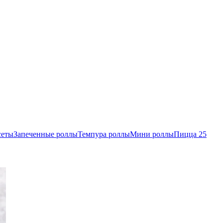
сеты
Запеченные роллы
Темпура роллы
Мини роллы
Пицца 25