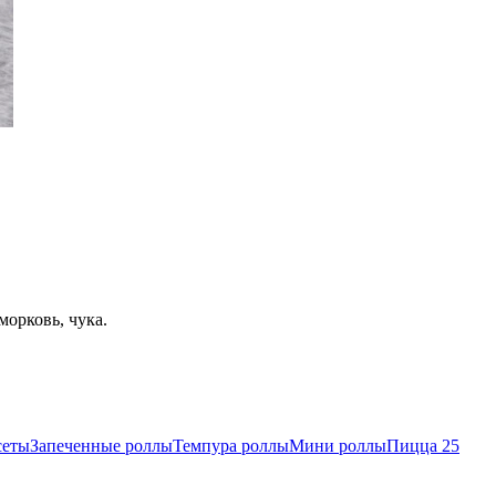
морковь, чука.
сеты
Запеченные роллы
Темпура роллы
Мини роллы
Пицца 25