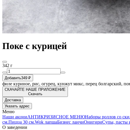
Поке с курицей
342 г
Добавить
349 ₽
филе куриное, рис, огурец, кунжут микс, перец болгарский, по
СКАЧАЙТЕ НАШЕ ПРИЛОЖЕНИЕ
Скачать
Доставка
Указать адрес
Меню
Наши акции
АНТИКРИЗИСНОЕ МЕНЮ
Наборы роллов со ск
см.
Пицца 30 см.
Wok лапша
Бизнес ланчи
Онигири
Супы, пасты 
О заведении