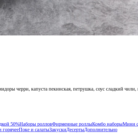
мидоры черри, капуста пекинская, петрушка, соус сладкий чили, 
идкой 50%
Наборы роллов
Фирменные роллы
Комбо наборы
Мини 
и горячее
Поке и салаты
Закуски
Десерты
Дополнительно